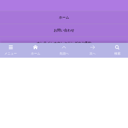
ホーム
お問い合わせ
オンラインカウンセリングのご予約
メニュー
ホーム
先頭へ
次へ
検索
対面カウンセリングのご予約
利用規約
特定商取引法に基づく表記
プライバシーポリシー
©
2020 - 2026
Communication House 『サクイエ』